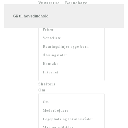
Vuggestue
Børnehave
Praktisk
Gå til hovedindhold
Opsigelse af plads
Priser
Venteliste
Retningslinjer syge børn
Åbningstider
Kontakt
Intranet
Shelters
Om
Om
Medarbejdere
Legeplads og lokalområdet
Mad og måltider