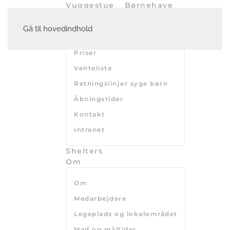
Vuggestue
Børnehave
Praktisk
Gå til hovedindhold
Opsigelse af plads
Priser
Venteliste
Retningslinjer syge børn
Åbningstider
Kontakt
Intranet
Shelters
Om
Om
Medarbejdere
Legeplads og lokalområdet
Mad og måltider