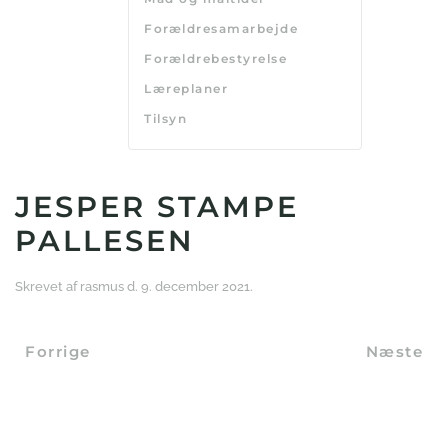
Forældresamarbejde
Forældrebestyrelse
Læreplaner
Tilsyn
JESPER STAMPE
PALLESEN
Skrevet af
rasmus
d.
9. december 2021
.
Forrige
Næste