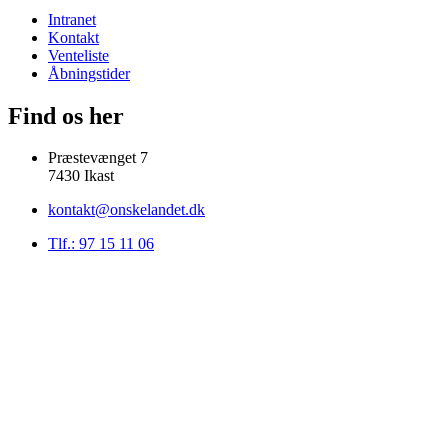
Intranet
Kontakt
Venteliste
Åbningstider
Find os her
Præstevænget 7
7430 Ikast
kontakt@onskelandet.dk
Tlf.: 97 15 11 06