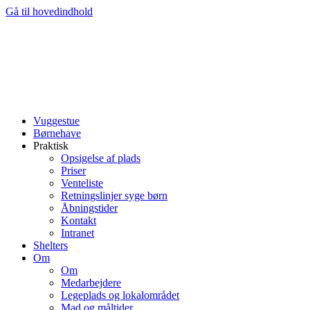
Gå til hovedindhold
Vuggestue
Børnehave
Praktisk
Opsigelse af plads
Priser
Venteliste
Retningslinjer syge børn
Åbningstider
Kontakt
Intranet
Shelters
Om
Om
Medarbejdere
Legeplads og lokalområdet
Mad og måltider