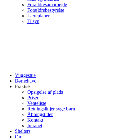
Forældresamarbejde
Forældrebestyrelse
Læreplaner
Tilsyn
Vuggestue
Børnehave
Praktisk
Opsigelse af plads
Priser
Venteliste
Retningslinjer syge børn
Åbningstider
Kontakt
Intranet
Shelters
Om